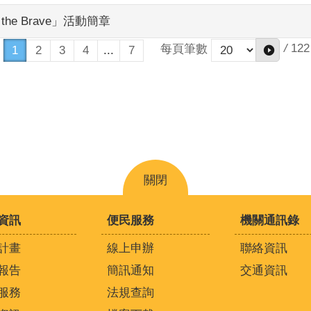
he Brave」活動簡章
/
122
每頁筆數
1
2
3
4
...
7
關閉
資訊
便民服務
機關通訊錄
計畫
線上申辦
聯絡資訊
報告
簡訊通知
交通資訊
服務
法規查詢