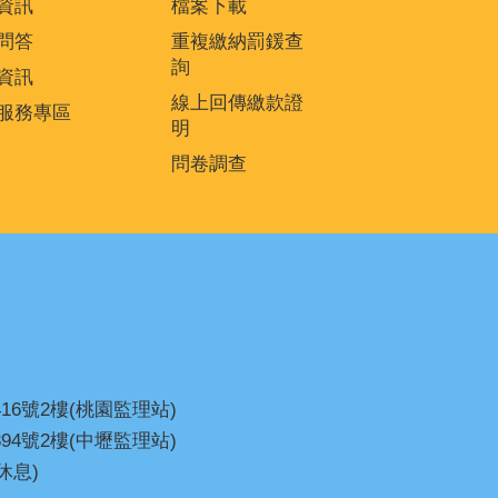
資訊
檔案下載
問答
重複繳納罰鍰查
詢
資訊
線上回傳繳款證
服務專區
明
問卷調查
16號2樓(桃園監理站)
94號2樓(中壢監理站)
休息)