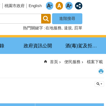
English
箱
桃園市政府
進階搜尋
熱門關鍵字
在地服務
違規
罰單
錄
政府資訊公開
酒(毒)駕及拒測累犯公布專區
首頁
便民服務
檔案下載