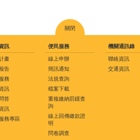
關閉
資訊
便民服務
機關通訊錄
計畫
線上申辦
聯絡資訊
報告
簡訊通知
交通資訊
服務
法規查詢
資訊
檔案下載
問答
重複繳納罰鍰查
詢
資訊
線上回傳繳款證
服務專區
明
問卷調查