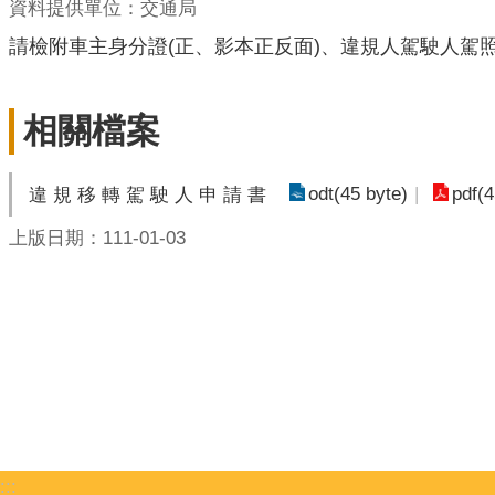
資料提供單位：交通局
請檢附車主身分證(正、影本正反面)、違規人駕駛人駕照
相關檔案
odt(45 byte)
pdf(4
違 規 移 轉 駕 駛 人 申 請 書
上版日期：111-01-03
:::