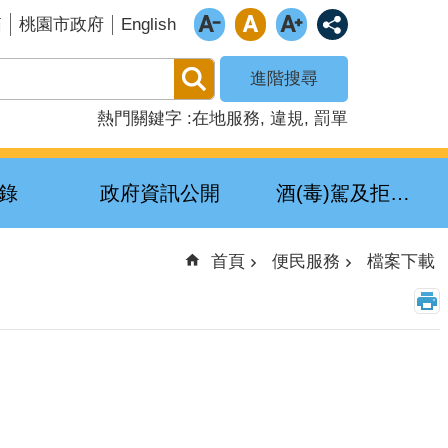
English
箱
桃園市政府
進階搜尋
熱門關鍵字
在地服務
違規
罰單
錄
政府資訊公開
酒(毒)駕及拒測累犯公布專區
首頁
便民服務
檔案下載