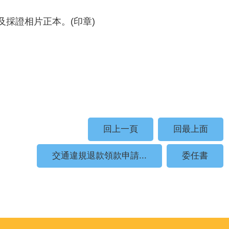
及採證相片正本。(印章)
回上一頁
回最上面
交通違規退款領款申請...
委任書