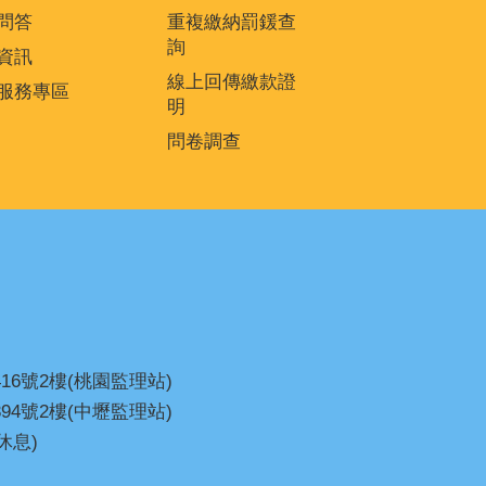
問答
重複繳納罰鍰查
詢
資訊
線上回傳繳款證
服務專區
明
問卷調查
16號2樓(桃園監理站)
94號2樓(中壢監理站)
休息)