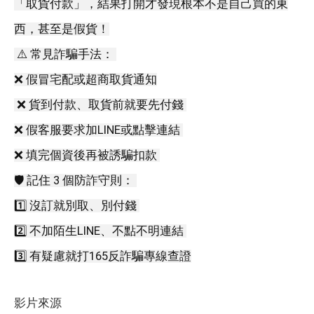
「取貨付款」，結果打開才發現根本不是自己買的東
西，甚至是假貨！
 ⚠️ 常見詐騙手法： 
❌ 假冒宅配或超商取貨通知
 ❌ 貨到付款、取貨前就要先付錢 
❌ 假客服要求加LINE或點擊連結 
❌ 填完個資後再被誘騙扣款 
🛡️ 記住 3 個防詐守則： 
1️⃣ 沒訂就別取、別付錢 
2️⃣ 不加陌生LINE、不點不明連結 
3️⃣ 有疑慮就打165反詐騙專線查證
影片來源