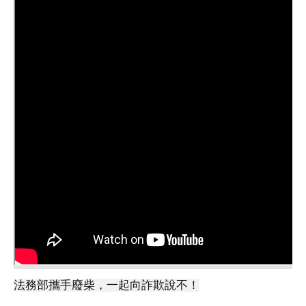
法務部攜手廢柴，一起向詐欺說不！