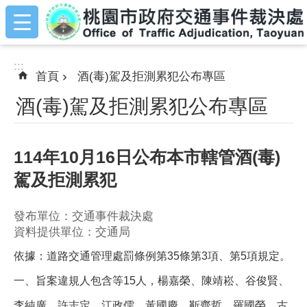
:::
跳到主要內容區塊
:::
首頁
酒(毒)駕及拒測累犯公布專區
酒(毒)駕及拒測累犯公布專區
114年10月16日公布本市轄管酒(毒)
駕及拒測累犯
發布單位：交通事件裁決處
資料提供單位：交通局
依據：道路交通管理處罰條例第35條第3項、第5項規定。
一、旨案違規人包含等15人，楊嘉榮、陳靖崧、谷俊賢、
李純廣、許志定、江政儒、黃國慶、靳齊哲、羅國榮、古