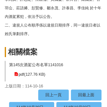
羽仚、莊語㛓、彭賢修、鄒永茂、許泰昌、李佳純 於十年
內酒駕累犯，依法予以公告。
二、違規人公布順序係以違規日期排序，同一違規日者以
姓氏筆劃排序。
相關檔案
第145次酒駕公布名單1141016
pdf(127.76 KB)
上版日期：114-10-16
回上一頁
回最上面