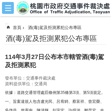
:::
跳到主要內容區塊
:::
首頁
酒(毒)駕及拒測累犯公布專區
酒(毒)駕及拒測累犯公布專區
114年3月27日公布本市轄管酒(毒)駕
及拒測累犯
發布單位：交通事件裁決處
資料提供單位：交通局
依據：道路交通管理處罰條例第35條第3項、第5項規定。
一、旨案違規人包含盧光民、呂宥錡、蔡富祥、曾宏榮、
吳啓昌、曾憲南、陳清輝、彭宇宏、許焜鴻、鄒昆宏、史