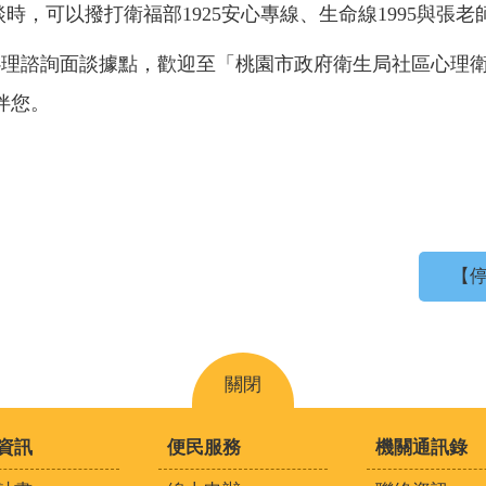
談時，可以撥打衛福部
1925安心專線、生命線1995與張
心理諮詢面談據點，歡
迎至「桃園市政府衛生局社區心理
伴您。
【停
關閉
資訊
便民服務
機關通訊錄