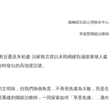
楊梅區社區心理衛生中心
李俊賢職能治療師
有近憂及朱柏盧·治家格言曾以未雨綢繆告
誡後輩做人處
你時發出的高強度訊號。
的文明病，但我們換個角度，不再視焦慮為大
敵，而是生
活重建的職能治療師，一同探索如何「享受焦慮」，邁向