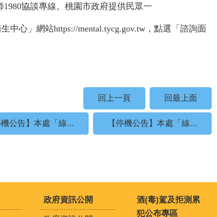
老師1980協談專線。桃園市政府提供民眾一
衛生中心」網站
https://mental.tycg.gov.tw，點選「諮詢面
回上一頁
回最上面
機公告】本處「線...
【停機公告】本處「線...
政府資訊公開
酒(毒)駕及拒測累
犯公布專區