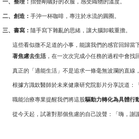
一、整理：
摺疊剛曬好的衣服，感受織物的溫度。
二、創造：
手沖一杯咖啡，專注於水流的圓圈。
三、書寫：
隨手寫下雜亂的思緒，讓大腦卸載重擔。
這些看似微不足道的小事，能讓我們的感官回歸當
著焦慮去生活
，在一次次完成小任務的過程中會找
真正的「適能生活」不是追求一條毫無波瀾的直線
根據方識欽醫師於未來健康研究院影片分享説道：
職能治療專業提醒我們將這股
驅動力轉化為具體行
從今天起，試著對那個焦慮的自己說聲：「嗨，謝