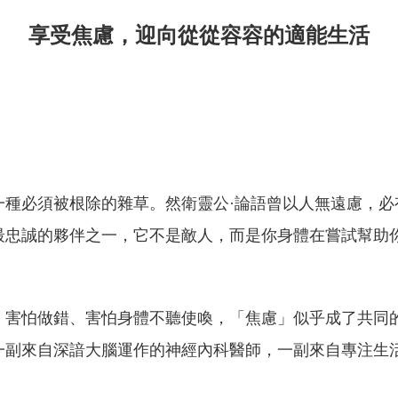
享受焦慮，迎向從從容容的適能生活
一種必須被根除的雜草
。然衛靈公·論語曾以人無遠慮，必
最忠誠的夥伴
之一，它不是敵人，而是你身體在嘗試幫助
、害怕做錯、害怕身體
不聽使喚，「焦慮」似乎成了共同
一副來自深諳大腦運作的神經內科醫師
，一副來自專注生